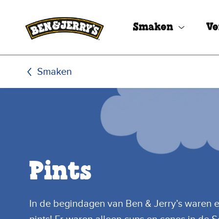
Ga naar de hoofdinhoud
Ga naar voettekst
Smaken
Ve
Smaken
Pints
In de begindagen van Ben & Jerry’s waren e