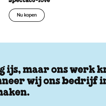
Spectacu-love
Nu kopen
 ijs, maar ons werk kr
neer wij ons bedrijf 
maken.