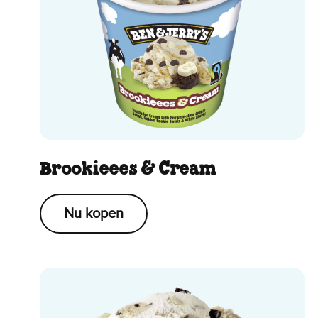
Brookieees & Cream
Nu kopen