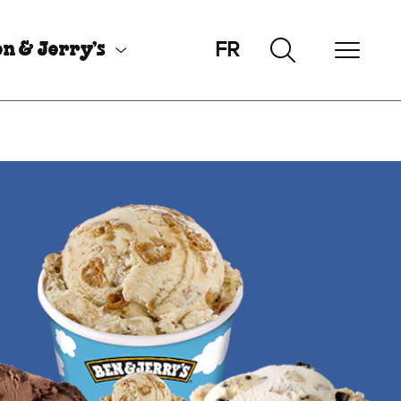
FR
n & Jerry’s