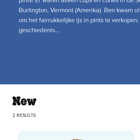
pints! Er waren alleen cups en cones in de 
Burlington, Vermont (Amerika). Ben kwam uit
om het fairrukkelijke ijs in pints te verkopen.
geschiedenis…
New
2 RESULTS