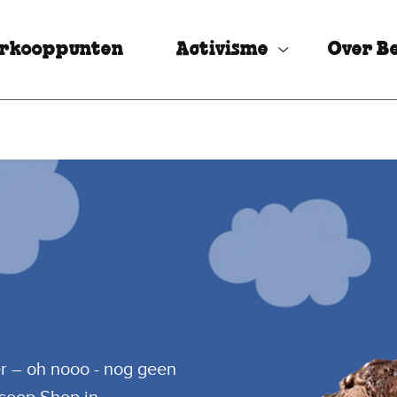
rkooppunten
Activisme
Over Be
r – oh nooo - nog geen