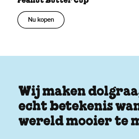
Peanut Butter Cup
Nu kopen
Wij maken dolgraag
echt betekenis wan
wereld mooier te 