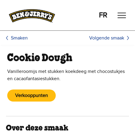
Ga naar de hoofdinhoud
Ga naar voettekst
FR
Volgende smaak
Smaken
Cookie Dough
Vanilleroomijs met stukken koekdeeg met chocostukjes
en cacaofantasiestukken.
Verkooppunten
Over deze smaak