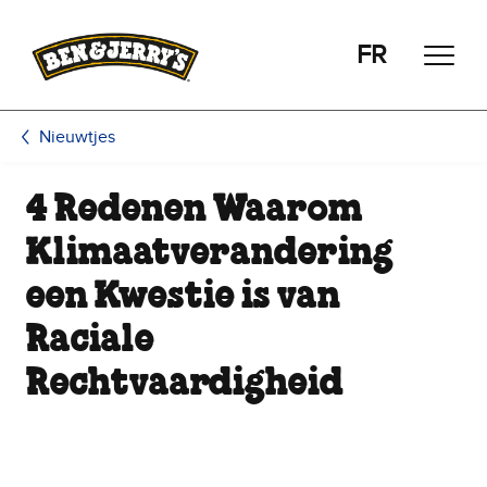
Ga naar de hoofdinhoud
Ga naar voettekst
FR
Nieuwtjes
4 Redenen Waarom
Klimaatverandering
een Kwestie is van
Raciale
Rechtvaardigheid