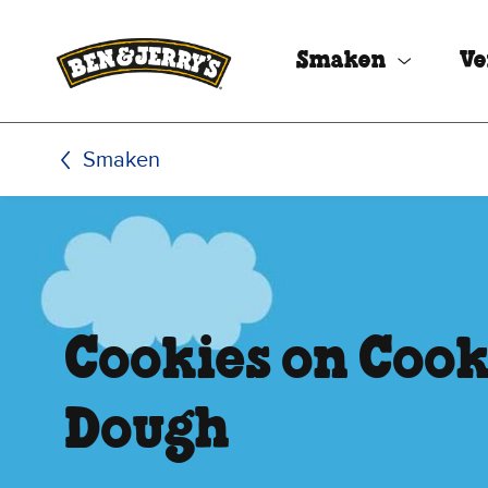
Ga naar de hoofdinhoud
Ga naar voettekst
Smaken
Ve
Smaken
Cookies on Cook
Dough