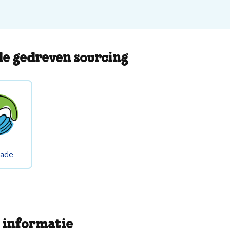
e gedreven sourcing
rade
 informatie