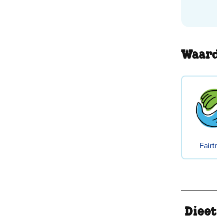
Waard
Fairt
Dieet