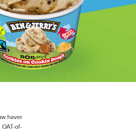
uw haver
 OAT-of-