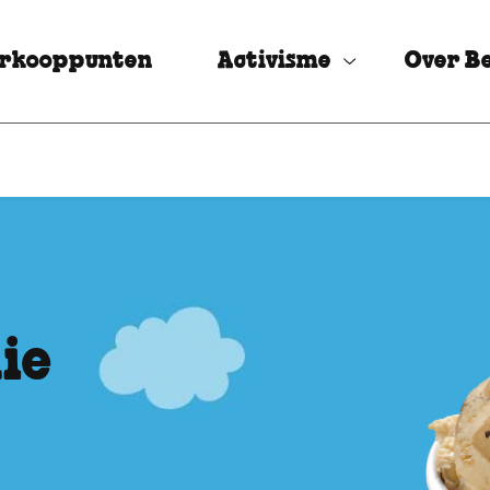
rkooppunten
Activisme
Over Be
ie