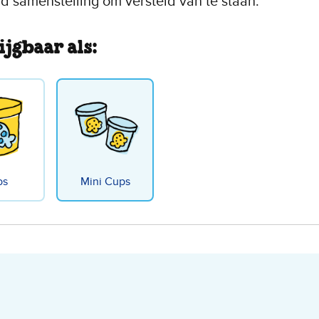
ld samenstelling om versteld van te staan.
ijgbaar als:
bs
Mini Cups
ies on Cookie Dough Non-