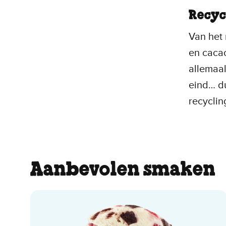
Recyc
Van het 
en cacao
allemaal
eind… du
recyclin
Aanbevolen smaken