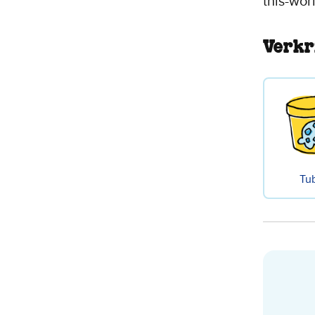
this-wor
Verkr
Tu
Cook