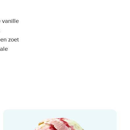
 vanille
t
een zoet
ale