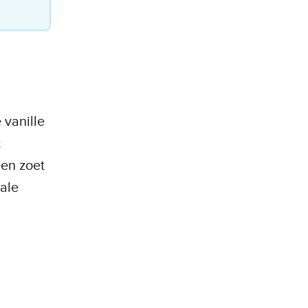
 vanille
t
een zoet
ale