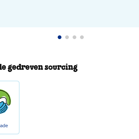
e gedreven sourcing
rade