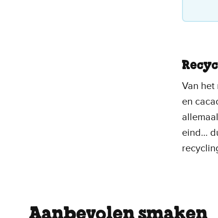
Recyc
Van het 
en cacao
allemaal
eind… du
recyclin
Aanbevolen smaken