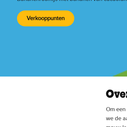
Verkooppunten
Ove
Om een 
we de aa