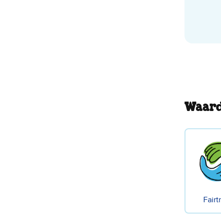
Waard
Fairt