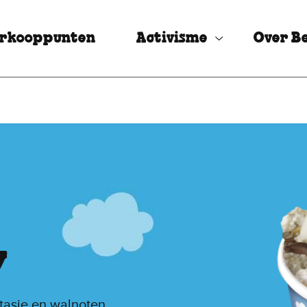
rkooppunten
Activisme
Over Be
y
asie en walnoten.