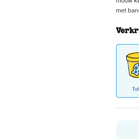
mouw kw
met bana
Verkr
Tu
Chu