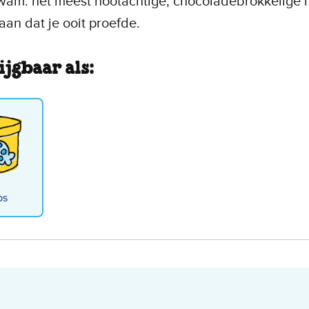
am: het meest nootachtige, chocoladebrokkelige 
an dat je ooit proefde.
ijgbaar als:
bs
nky Monkey Ice Cream - P