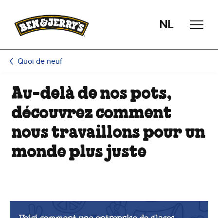
Passer le contenu principal
Afficher directement le bas de page
NL
Quoi de neuf
Au-delà de nos pots,
découvrez comment
nous travaillons pour un
monde plus juste